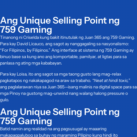
Ang Unique Selling Point ng
759 Gaming
Tinanong ni Criselda kung bakit itinutulak ng Juan 365 ang 759 Gaming.
Para kay David Licauco, ang sagot ay nanggagaling sa nasyonalismo:
“For Filipinos, by Filipinos.” Ang interface at sistema ng 759 Gaming ay
binuo base sa kung ano ang komportable, pamilyar, at ligtas para sa
panlasa ng ating mga kababayan.
Para kay Loisa, ito ang sagot sa mga taong gusto lang mag-relax
pagkatapos ng nakakapagod na araw sa trabaho.
“Neat at hindi toxic,”
ang paglalarawan niya sa Juan 365—isang malinis na digital space para sa
mga Pinoy na gustong mag-unwind nang walang halong pressure o
gulo.
Ang Unique Selling Point ng
759 Gaming
Batid namin ang realidad na ang pagsusugal ay maaaring
makapagpalubog sa buhay ng maraming Pilipino kung hindi ito