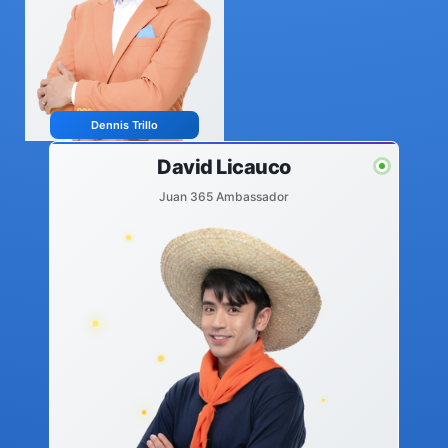
Dennis Trillo
David Licauco
Juan 365 Ambassador