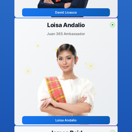
David Licauco
Loisa Andalio
Juan 365 Ambassador
Loisa Andalio