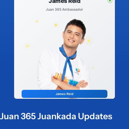
James Reid
Juan 365 Ambassador
James Reid
Juan 365 Juankada Updates